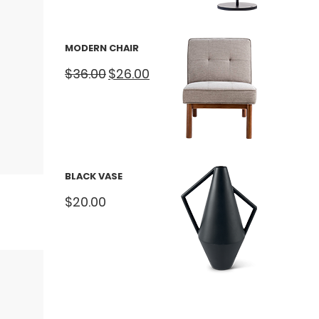
MODERN CHAIR
Orijinal
Şu
$
36.00
$
26.00
fiyat:
andaki
$36.00.
fiyat:
$26.00.
BLACK VASE
$
20.00