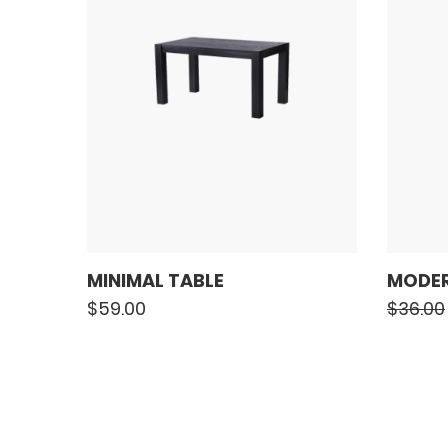
MINIMAL TABLE
MODER
$
59.00
$
36.00